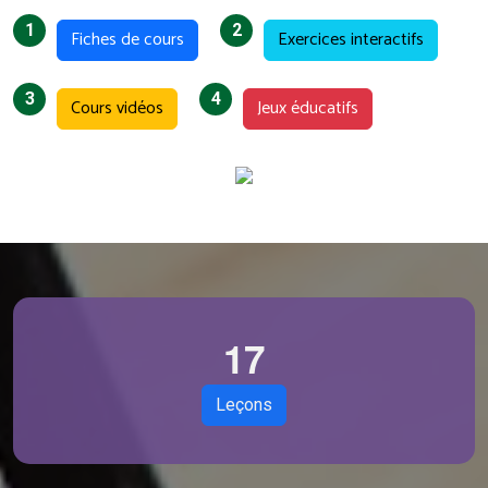
1
2
Fiches de cours
Exercices interactifs
3
4
Cours vidéos
Jeux éducatifs
1
7
Leçons