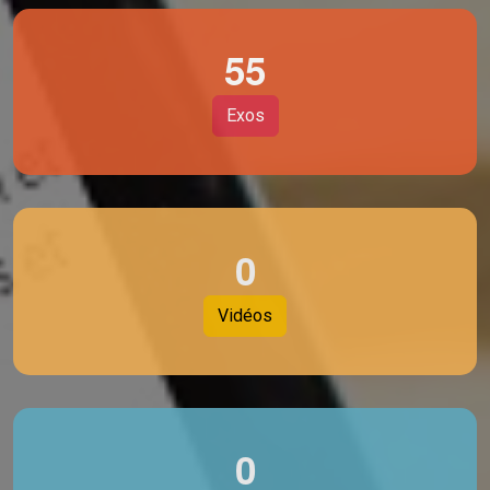
5
5
Exos
0
Vidéos
0