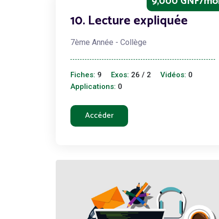
9,000 GNF/mo
10. Lecture expliquée
7ème Année - Collège
Fiches:
9
Exos:
26 / 2
Vidéos:
0
Applications:
0
Accéder