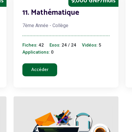
is
9,000 GNF/mois
11. Mathématique
7ème Année - Collège
Fiches:
42
Exos:
24 / 24
Vidéos:
5
Applications:
0
Accéder