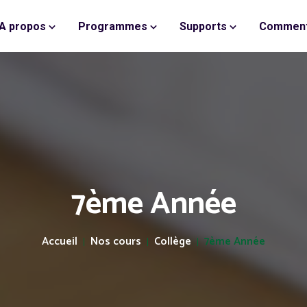
A propos
Programmes
Supports
Comment
7ème Année
Accueil
Nos cours
Collège
7ème Année