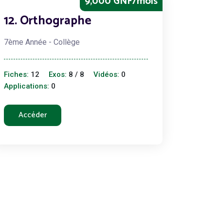
9,000 GNF/mois
12. Orthographe
7ème Année - Collège
Fiches:
12
Exos:
8 / 8
Vidéos:
0
Applications:
0
Accéder