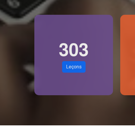
3
0
3
Leçons