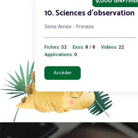
9,000 GNF/mo
10. Sciences d'observation
5ème Année - Primaire
Fiches:
52
Exos:
8 / 8
Vidéos:
22
Applications:
0
Accéder