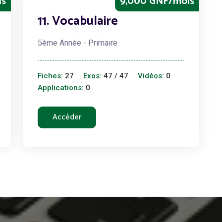
is
9,000 GNF/mois
11. Vocabulaire
5ème Année - Primaire
Fiches:
27
Exos:
47 / 47
Vidéos:
0
Applications:
0
Accéder