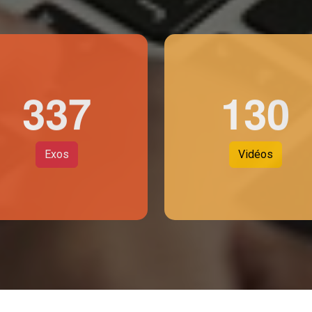
3
3
7
1
3
0
Exos
Vidéos