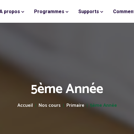
A propos
Programmes
Supports
Comment
5ème Année
Accueil
Nos cours
Primaire
5ème Année