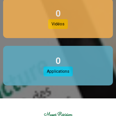
0
Vidéos
0
Applications
Magoé Révision