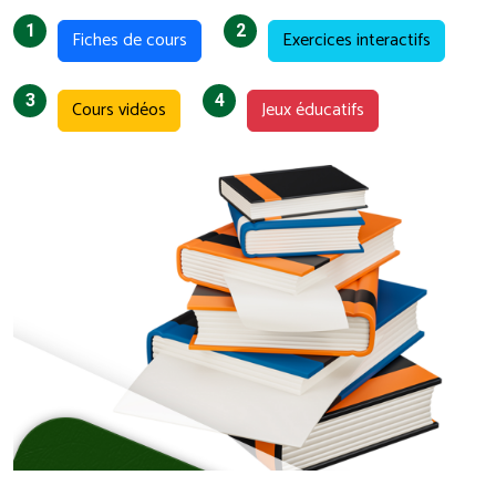
1
2
Fiches de cours
Exercices interactifs
3
4
Cours vidéos
Jeux éducatifs