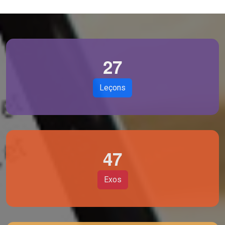
2
7
Leçons
4
7
Exos