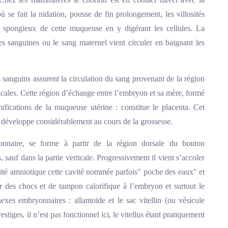
 se fait la nidation, pousse de fin prolongement, les villosités
su spongieux de cette muqueuse en y digérant les cellules. La
nes sanguines ou le sang maternel vient circuler en baignant les
res sanguins assurent la circulation du sang provenant de la région
icales. Cette région d’échange entre l’embryon et sa mère, formé
amifications de la muqueuse utérine : constitue le placenta. Cet
 développe considérablement au cours de la grossesse.
naire, se forme à partir de la région dorsale du bouton
sauf dans la partie verticale. Progressivement il vient s’accoler
avité amniotique cette cavité nommée parfois" poche des eaux" et
r des chocs et de tampon calorifique à l’embryon et surtout le
exes embryonnaires : allantoïde et le sac vitellin (ou vésicule
estiges, il n’est pas fonctionnel ici, le vitellus étant pratiquement