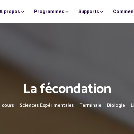
A propos
Programmes
Supports
Comment
La fécondation
 cours
Sciences Expérimentales
Terminale
Biologie
L