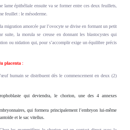
e lame épithéliale ensuite va se former entre ces deux feuillets,
me feuillet : le mésoderme.
la migration amorcée par l’ovocyte se divise en formant un petit
ar suite, la morula se creuse en donnant les blastocystes qui
tion ou nidation qui, pour s’accomplir exige un équilibre précis
du placenta
:
 l’œuf humain se distribuent dès le commencement en deux (2)
trophoblaste qui deviendra, le chorion, une des 4 annexes
embryonnaires, qui formera principalement l’embryon lui-même
antoïde et le sac vitellus.
 Chez les mammifères le chorion est en contact direct avec la