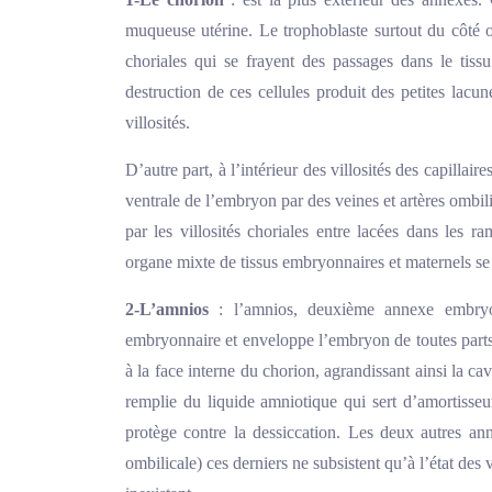
muqueuse utérine. Le trophoblaste surtout du côté où
choriales qui se frayent des passages dans le tis
destruction de ces cellules produit des petites lacu
villosités.
D’autre part, à l’intérieur des villosités des capillai
ventrale de l’embryon par des veines et artères ombil
par les villosités choriales entre lacées dans les r
organe mixte de tissus embryonnaires et maternels se
2-L’amnios
: l’amnios, deuxième annexe embryon
embryonnaire et enveloppe l’embryon de toutes parts, 
à la face interne du chorion, agrandissant ainsi la c
remplie du liquide amniotique qui sert d’amortisseu
protège contre la dessiccation. Les deux autres ann
ombilicale) ces derniers ne subsistent qu’à l’état des v