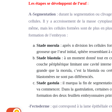
Les étapes se développent de l’œuf
:
A-Segmentation
: durant la segmentation ou clivage
cellules. Il y a accroissement de la masse cytoplas
même, mais les cellules formées sont de plus en plus 
formation de l’embryon :
Stade morula
: après n division les cellules 
grosseur que l’œuf initial, sphère ressemblant à 
Stade blastula
: à un moment donné tout en con
couche périphérique limitant une cavité interne
grande que la morula, c’est la blastula ou cert
blastomères ne sont pas différenciés.
Stade gastula
: il marqua la fin de segmentatio
va commencer. Dans la gastrulation, certaines ce
formation des deux feuillets embryonnaires primi
-
l’ectoderme
: qui correspond à la lame épithéliale 