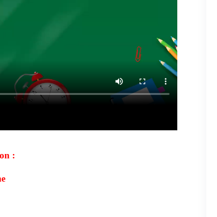
on :
me