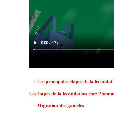
Les principales étapes de la fécondati
Les étapes de la fécondation chez l’hom
Migration des gamètes
: