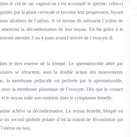
 dans le cul de sac vaginal ou s’est accumulé le sperme, celui-ci
guidés par la glaire cervicale et favorise leur progression, fuyant
étions alcalines de l’utérus. A ce niveau ils subissent l’action de
et amorcent la décondensation de leur noyau. En fin grâce à la
peuvent attendre 3 ou 4 jours avant l’arrivée de l’ovocyte II.
ns le tiers externe de la trompe. Le spermatozoïde attiré par
iculaires se rétractent, sous la double action des mouvements
ome, la membrane pellucide est perforée par le spermatozoïde,
ct avec la membrane plasmique de l’ovocyte. Dès que le contact
 et le noyau mâle son centriole dans le cytoplasme femelle.
matine achève sa décondensation. Le noyau femelle, bloqué en
e un second globule polaire d’où la notion de fécondation qui
 l’utérus ou non.