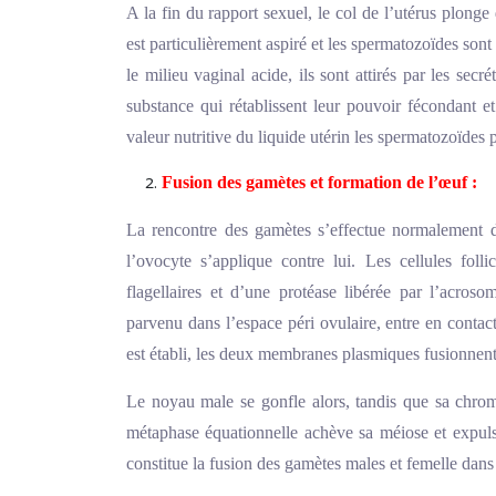
A la fin du rapport sexuel, le col de l’utérus plonge
est particulièrement aspiré et les spermatozoïdes sont 
le milieu vaginal acide, ils sont attirés par les secr
substance qui rétablissent leur pouvoir fécondant 
valeur nutritive du liquide utérin les spermatozoïdes 
Fusion des gamètes et formation de l’œuf :
La rencontre des gamètes s’effectue normalement da
l’ovocyte s’applique contre lui. Les cellules foll
flagellaires et d’une protéase libérée par l’acros
parvenu dans l’espace péri ovulaire, entre en conta
est établi, les deux membranes plasmiques fusionnent
Le noyau male se gonfle alors, tandis que sa chro
métaphase équationnelle achève sa méiose et expuls
constitue la fusion des gamètes males et femelle dans