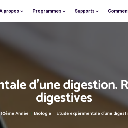
A propos
Programmes
Supports
Comment
tale d'une digestion. 
digestives
10ème Année
Biologie
Etude expérimentale d'une digest