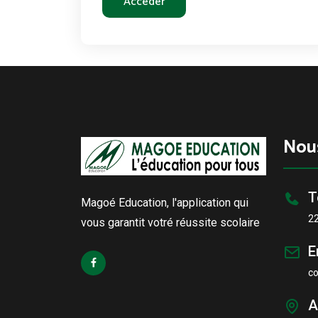
Accéder
Nou
T
Magoé Education, l'application qui
2
vous garantit votré réussite scolaire
E
c
A