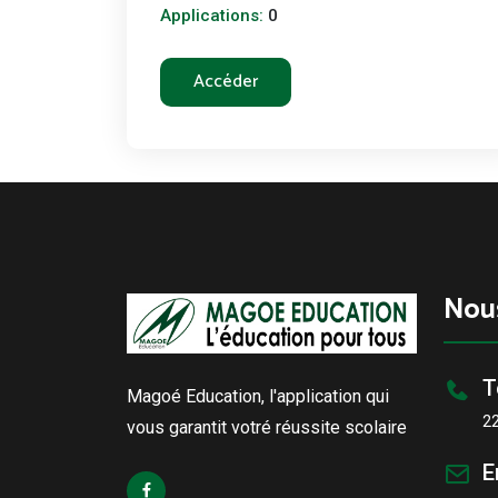
Applications:
0
Accéder
Nou
T
Magoé Education, l'application qui
2
vous garantit votré réussite scolaire
E