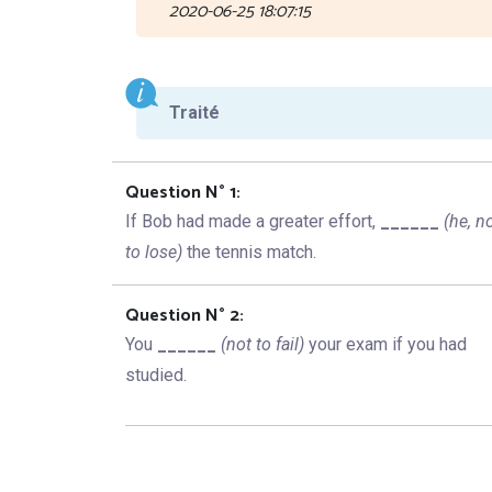
2020-06-25 18:07:15
Traité
Question N° 1:
If Bob had made a greater effort,
______
(he, n
to lose)
the tennis match.
Question N° 2:
You
______
(not to fail)
your exam if you had
studied.