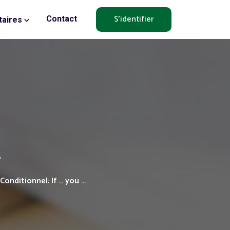
S'identifier
Contact
aires
.
Conditionnel: If ... you ...