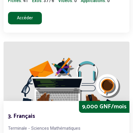
Fiches:
41
Exos:
37 / 6
Vidéos:
0
Applications:
0
Accéder
9,000 GNF/mois
3. Français
Terminale - Sciences Mathématiques