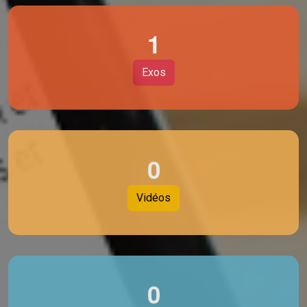
1
Exos
0
Vidéos
0