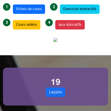
1
2
Fiches de cours
Exercices interactifs
3
4
Cours vidéos
Jeux éducatifs
1
9
Leçons