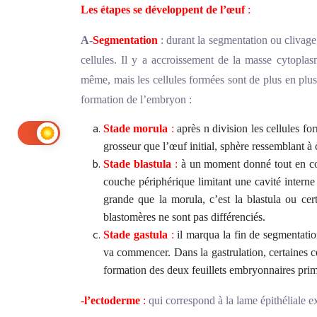
Les étapes se développent de l’œuf
:
A-
Segmentation
: durant la segmentation ou clivage
cellules. Il y a accroissement de la masse cytoplas
même, mais les cellules formées sont de plus en plus 
formation de l’embryon :
Stade morula
:
après n division les cellules f
grosseur que l’œuf initial, sphère ressemblant à 
Stade blastula
:
à un moment donné tout en cont
couche périphérique limitant une cavité interne
grande que la morula, c’est la blastula ou cert
blastomères ne sont pas différenciés.
Stade gastula
:
il marqua la fin de segmentatio
va commencer. Dans la gastrulation, certaines ce
formation des deux feuillets embryonnaires primi
-
l’ectoderme
:
qui correspond à la lame épithéliale 