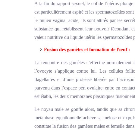
A la fin du rapport sexuel, le col de l’utérus plonge
est particulièrement aspiré et les spermatozoïdes sont 
le milieu vaginal acide, ils sont attirés par les secr
substance qui rétablissent leur pouvoir fécondant 
valeur nutritive du liquide utérin les spermatozoïdes 
Fusion des gamètes et formation de l’œuf :
La rencontre des gamètes s’effectue normalement da
l’ovocyte s’applique contre lui. Les cellules foll
flagellaires et d’une protéase libérée par l’acros
parvenu dans l’espace péri ovulaire, entre en conta
est établi, les deux membranes plasmiques fusionnent
Le noyau male se gonfle alors, tandis que sa chro
métaphase équationnelle achève sa méiose et expuls
constitue la fusion des gamètes males et femelle dans