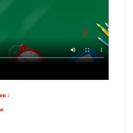
on :
me