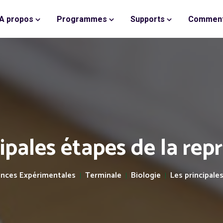
A propos
Programmes
Supports
Comment
cipales étapes de la rep
ences Expérimentales
Terminale
Biologie
Les principale