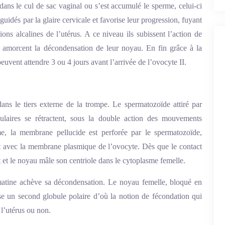
 dans le cul de sac vaginal ou s’est accumulé le sperme, celui-ci
guidés par la glaire cervicale et favorise leur progression, fuyant
étions alcalines de l’utérus. A ce niveau ils subissent l’action de
et amorcent la décondensation de leur noyau. En fin grâce à la
peuvent attendre 3 ou 4 jours avant l’arrivée de l’ovocyte II.
ns le tiers externe de la trompe. Le spermatozoïde attiré par
iculaires se rétractent, sous la double action des mouvements
ome, la membrane pellucide est perforée par le spermatozoïde,
ct avec la membrane plasmique de l’ovocyte. Dès que le contact
 et le noyau mâle son centriole dans le cytoplasme femelle.
matine achève sa décondensation. Le noyau femelle, bloqué en
e un second globule polaire d’où la notion de fécondation qui
 l’utérus ou non.