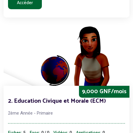
Accéder
9,000 GNF/mois
2. Education Civique et Morale (ECM)
2ème Année - Primaire
Fiches:
5
Exos:
0 / 0
Vidéos:
0
Applications:
0