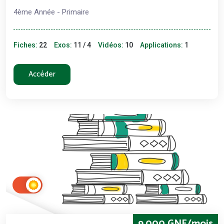
4ème Année - Primaire
Fiches:
22
Exos:
11 / 4
Vidéos:
10
Applications:
1
Accéder
9,000 GNF/mois