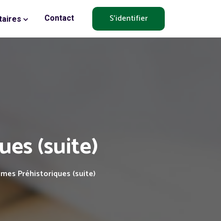
S'identifier
Contact
aires
es (suite)
mes Préhistoriques (suite)