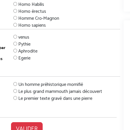
Homo Habilis
Homo érectus
Homme Cro-Magnon
Homo sapiens
venus
Pythie
par
Aphrodite
Egerie
us
Un homme préhistorique momifié
Le plus grand mammouth jamais découvert
Le premier texte gravé dans une pierre
VALIDER