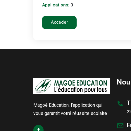
Applications:
0
Accéder
Nou
T
Magoé Education, l'application qui
2
vous garantit votré réussite scolaire
E