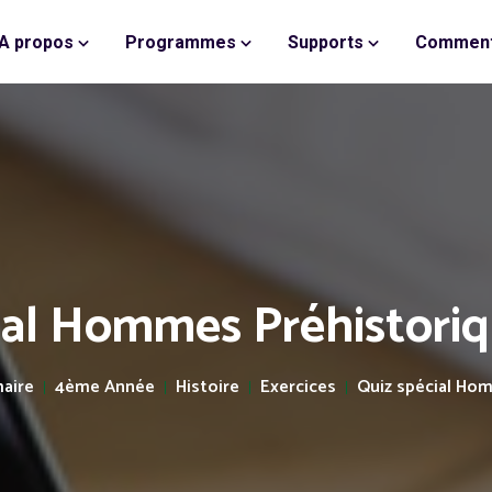
A propos
Programmes
Supports
Comment
ial Hommes Préhistoriqu
maire
4ème Année
Histoire
Exercices
Quiz spécial Hom