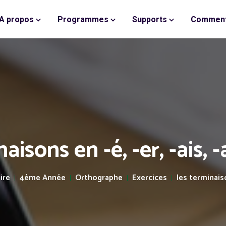
A propos
Programmes
Supports
Comment
aisons en -é, -er, -ais, -a
ire
4ème Année
Orthographe
Exercices
les terminaison