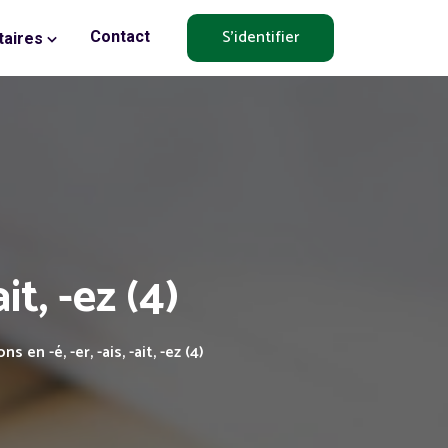
S'identifier
Contact
aires
it, -ez (4)
s en -é, -er, -ais, -ait, -ez (4)