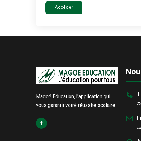
Accéder
Nou
T
Magoé Education, l'application qui
2
vous garantit votré réussite scolaire
E
c