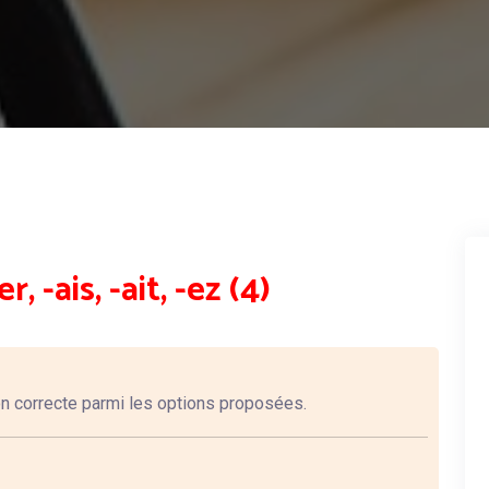
, -ais, -ait, -ez (4)
n correcte parmi les options proposées.