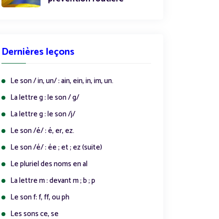
Dernières leçons
Le son / in, un/ : ain, ein, in, im, un.
La lettre g : le son / g/
La lettre g : le son /j/
Le son /é/ : é, er, ez.
Le son /é/ : ée ; et ; ez (suite)
Le pluriel des noms en al
La lettre m : devant m ; b ; p
Le son f: f, ff, ou ph
Les sons ce, se