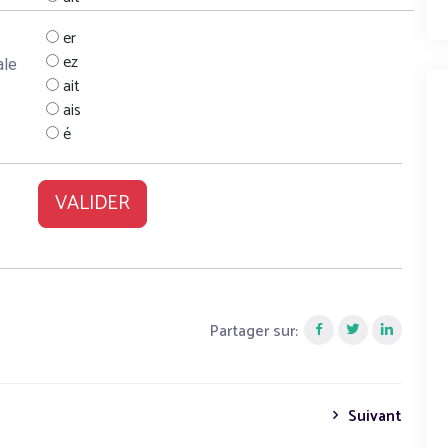
er
ez
ale
ait
ais
é
VALIDER
Partager sur:
Suivant