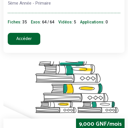
5ème Année - Primaire
Fiches:
35
Exos:
64 / 64
Vidéos:
5
Applications:
0
Accéder
9,000 GNF/mois