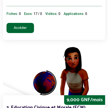
Fiches:
0
Exos:
17 / 0
Vidéos:
0
Applications:
0
Accéder
9,000 GNF/mois
3. Education Civique et Morale (ECM)