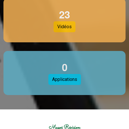
2
3
Vidéos
0
Applications
Magoé Révision