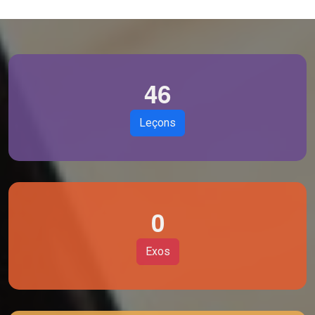
4
6
Leçons
0
Exos