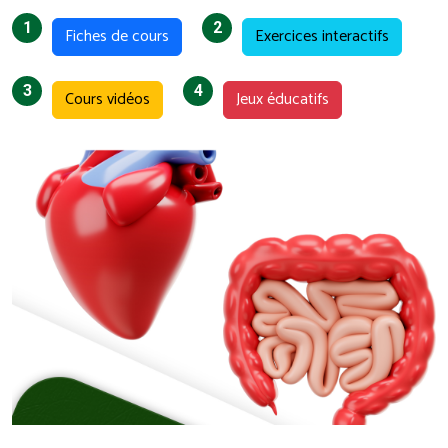
1
2
Fiches de cours
Exercices interactifs
3
4
Cours vidéos
Jeux éducatifs