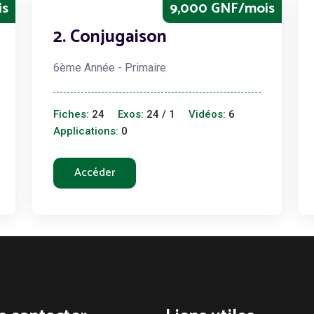
is
9,000 GNF/mois
2. Conjugaison
6ème Année - Primaire
Fiches:
24
Exos:
24 / 1
Vidéos:
6
Applications:
0
Accéder