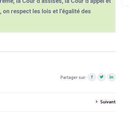
rême, la Cour d’assises, la Cour d’appel et
, on respect les lois et l’égalité des
Partager sur:
Suivant