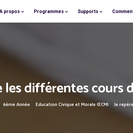
A propos
Programmes
Supports
Comment
e les différentes cours d
6ème Année
Education Civique et Morale (ECM)
Je repèr