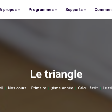
A propos
Programmes
Supports
Comment
Le triangle
il
Nos cours
Primaire
3ème Année
Calcul écrit
Le tr