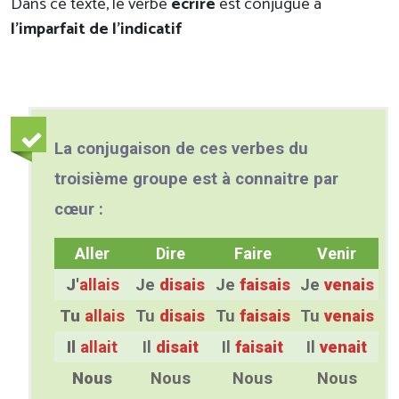
Dans ce texte, le verbe
écrire
est conjugué à
l’imparfait de l’indicatif
La conjugaison de ces verbes du
troisième groupe est à connaitre par
cœur :
Aller
Dire
Faire
Venir
J'
allais
Je
disais
Je
faisais
Je
venais
Tu
allais
Tu
disais
Tu
faisais
Tu
venais
Il
allait
Il
disait
Il
faisait
Il
venait
Nous
Nous
Nous
Nous