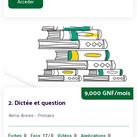
Accéder
9,000 GNF/mois
2. Dictée et question
4ème Année - Primaire
Fiches:
0
Exos:
17 / 0
Vidéos:
0
Applications:
0