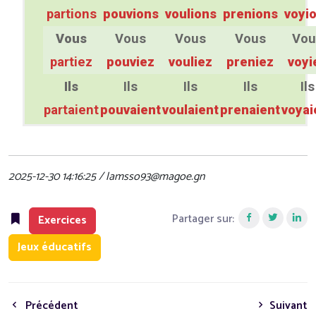
partions
pouvions
voulions
prenions
voyi
Vous
Vous
Vous
Vous
Vou
partiez
pouviez
vouliez
preniez
voyi
Ils
Ils
Ils
Ils
Ils
partaient
pouvaient
voulaient
prenaient
voyai
2025-12-30 14:16:25 / lamsso93@magoe.gn
Partager sur:
Exercices
Jeux éducatifs
Précédent
Suivant