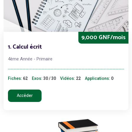
9,000 GNF/mois
1. Calcul écrit
4ème Année - Primaire
Fiches:
62
Exos:
30 / 30
Vidéos:
22
Applications:
0
Accéder