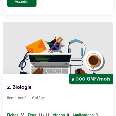
Accéder
9,000 GNF/mois
2. Biologie
8ème Année - Collège
Fiches:
28
Exos:
11 / 11
Vidéos:
0
Applications:
0