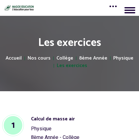
Les exercices
Accueil
Nos cours
Collège
8ème Année
Physique
Les exercices
Calcul de masse air
1
Physique
8ème Année - Collège