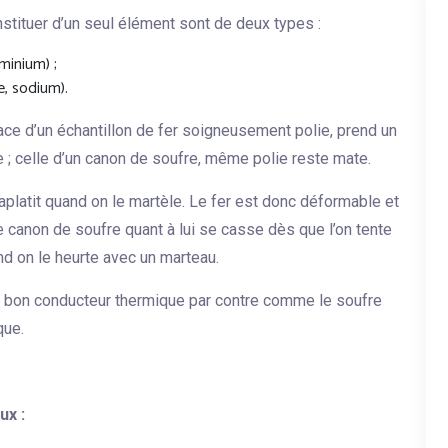
stituer d’un seul élément sont de deux types :
minium) ;
, sodium).
face d’un échantillon de fer soigneusement polie, prend un
que ; celle d’un canon de soufre, même polie reste mate.
s’aplatit quand on le martèle. Le fer est donc déformable et
Le canon de soufre quant à lui se casse dès que l’on tente
and on le heurte avec un marteau.
 un bon conducteur thermique par contre comme le soufre
que.
ux :