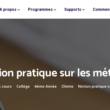
A propos
Programmes
Supports
Comment
ion pratique sur les mé
 cours
Collège
9ème Année
Chimie
Notion pratique s