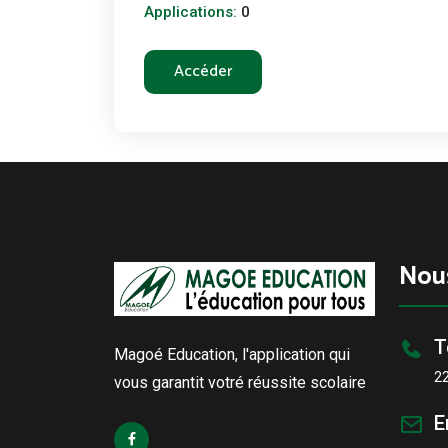
Applications:
0
Accéder
Nou
T
Magoé Education, l'application qui
2
vous garantit votré réussite scolaire
E