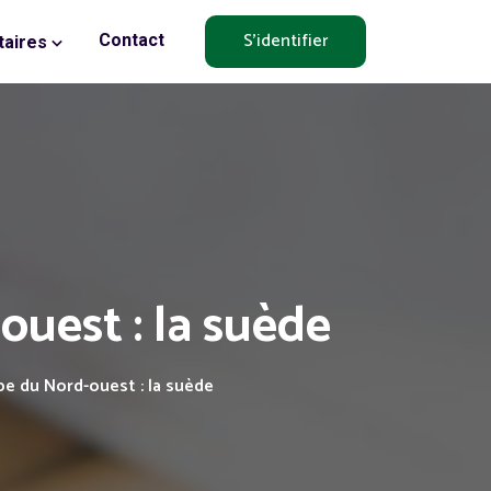
S'identifier
Contact
aires
uest : la suède
pe du Nord-ouest : la suède