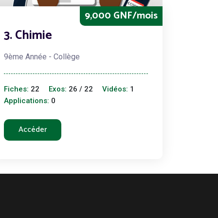
9,000 GNF/mois
3. Chimie
9ème Année - Collège
Fiches:
22
Exos:
26 / 22
Vidéos:
1
Applications:
0
Accéder