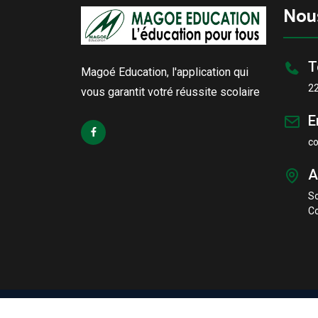
Nou
T
Magoé Education, l'application qui
2
vous garantit votré réussite scolaire
E
c
A
S
Co