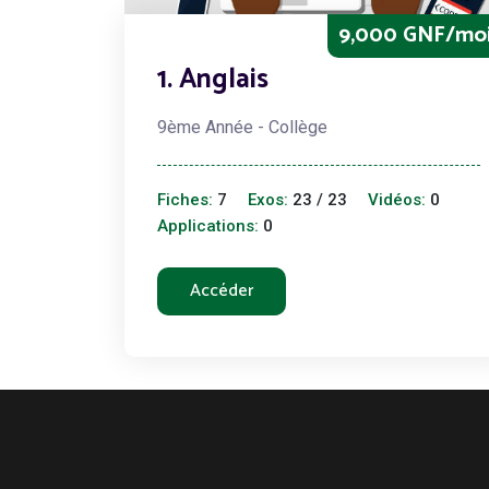
9,000 GNF/mo
1. Anglais
9ème Année - Collège
Fiches:
7
Exos:
23 / 23
Vidéos:
0
Applications:
0
Accéder