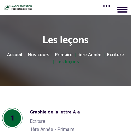
Les leçons
Accueil
Nos cours
Primaire
1ère Année
Ecriture
Les leçons
Graphie de la lettre A a
1
Ecriture
1ère Année - Primaire