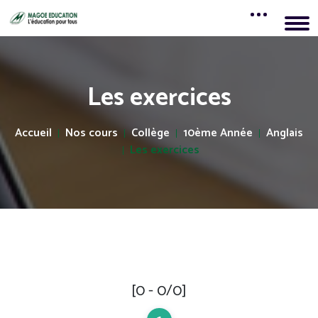
Les exercices
Accueil
Nos cours
Collège
10ème Année
Anglais
Les exercices
[0 - 0/0]