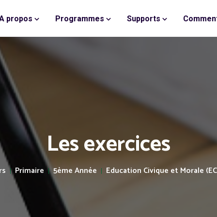
A propos
Programmes
Supports
Comment
Les exercices
rs
Primaire
5ème Année
Education Civique et Morale (E