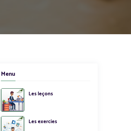
Menu
Les leçons
Les exercies