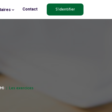
S'identifier
Contact
aires
CM)
Les exercices