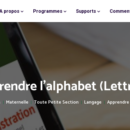
A propos
Programmes
Supports
Comment
endre l'alphabet (Lett
s
Maternelle
Toute Petite Section
Langage
Apprendre l