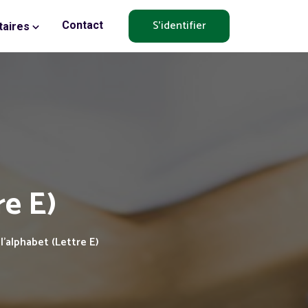
S'identifier
Contact
aires
re E)
'alphabet (Lettre E)