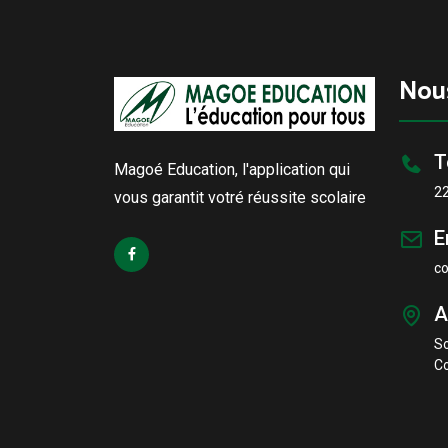
Nou
T
Magoé Education, l'application qui
2
vous garantit votré réussite scolaire
E
c
A
S
Co