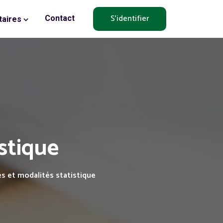
S'identifier
Contact
aires
istique
s et modalités statistique