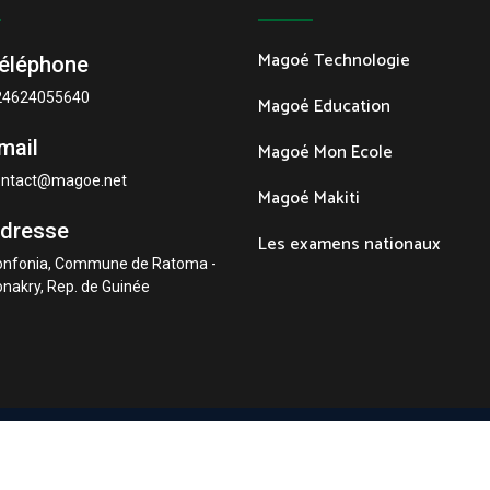
Magoé Technologie
éléphone
24624055640
Magoé Education
mail
Magoé Mon Ecole
ontact@magoe.net
Magoé Makiti
dresse
Les examens nationaux
onfonia, Commune de Ratoma -
nakry, Rep. de Guinée
Conçu par
Magoé Technologie.
Tout droit réservé