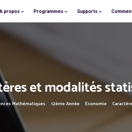
A propos
Programmes
Supports
Comment
ères et modalités stat
ences Mathématiques
12ème Année
Economie
Caractère