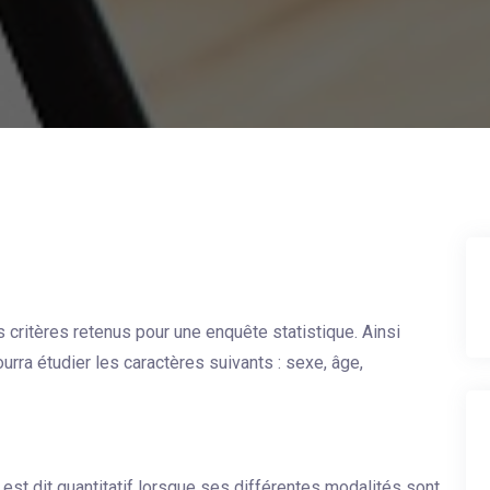
 critères retenus pour une enquête statistique. Ainsi
urra étudier les caractères suivants : sexe, âge,
e est dit quantitatif lorsque ses différentes modalités sont