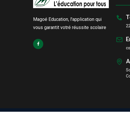
T
Magoé Education, l'application qui
2
vous garantit votré réussite scolaire
E
c
A
S
Co