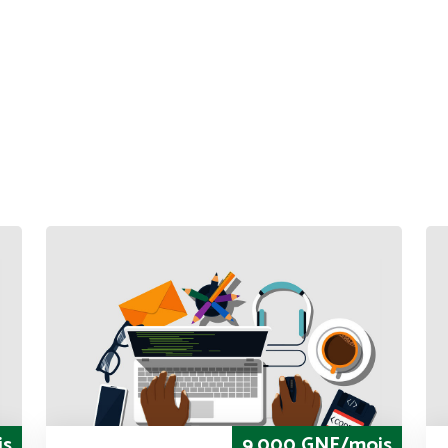
is
9,000 GNF/mois