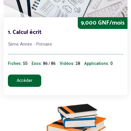
9,000 GNF/mois
1. Calcul écrit
5ème Année - Primaire
Fiches:
55
Exos:
86 / 86
Vidéos:
28
Applications:
0
Accéder