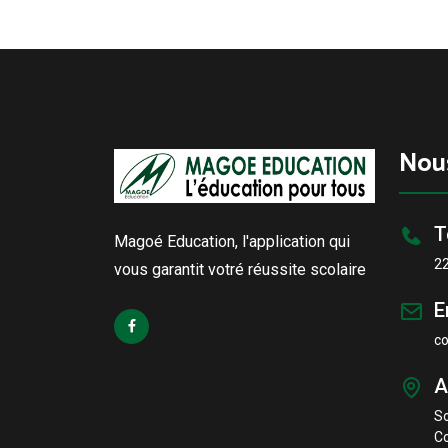
Nou
T
Magoé Education, l'application qui
2
vous garantit votré réussite scolaire
E
c
A
S
Co