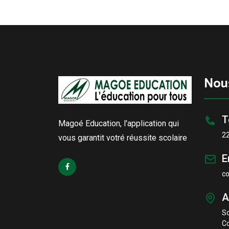
Nou
T
Magoé Education, l'application qui
2
vous garantit votré réussite scolaire
E
c
A
S
Co